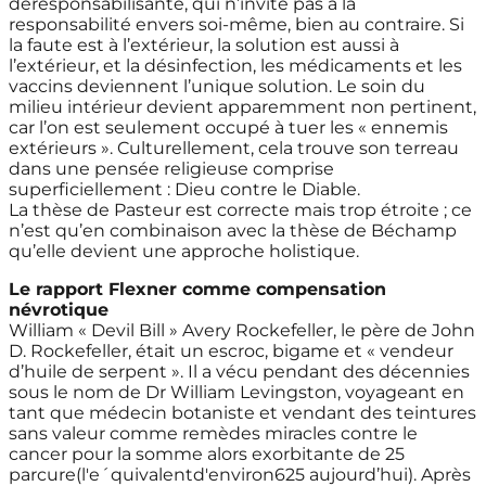
déresponsabilisante, qui n’invite pas à la
responsabilité envers soi-même, bien au contraire. Si
la faute est à l’extérieur, la solution est aussi à
l’extérieur, et la désinfection, les médicaments et les
vaccins deviennent l’unique solution. Le soin du
milieu intérieur devient apparemment non pertinent,
car l’on est seulement occupé à tuer les « ennemis
extérieurs ». Culturellement, cela trouve son terreau
dans une pensée religieuse comprise
superficiellement : Dieu contre le Diable.
La thèse de Pasteur est correcte mais trop étroite ; ce
n’est qu’en combinaison avec la thèse de Béchamp
qu’elle devient une approche holistique.
Le rapport Flexner comme compensation
névrotique
William « Devil Bill » Avery Rockefeller, le père de John
D. Rockefeller, était un escroc, bigame et « vendeur
d’huile de serpent ». Il a vécu pendant des décennies
sous le nom de Dr William Levingston, voyageant en
tant que médecin botaniste et vendant des teintures
sans valeur comme remèdes miracles contre le
cancer pour la somme alors exorbitante de 25
parcure(l′eˊquivalentd′environ625 aujourd’hui). Après